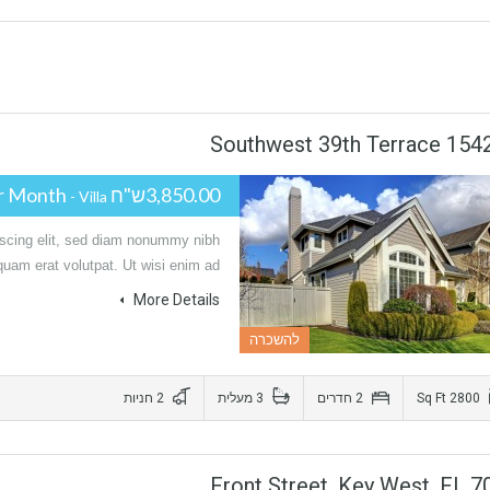
15421 Southwest 39th
3,850.00ש"ח Per Month
- Villa
iscing elit, sed diam nonummy nibh
quam erat volutpat. Ut wisi enim ad…
More Details
להשכרה
2 חניות
3 מעלית
2 חדרים
2800 Sq Ft
700 Front Street